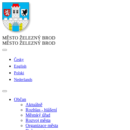
MĚSTO ŽELEZNÝ BROD
MĚSTO ŽELEZNÝ BROD
Česky
English
Polski
Nederlands
Občan
Aktuálně
Rozhlas - hlášení
Městský úřad
Rozvoj města
Organizace města