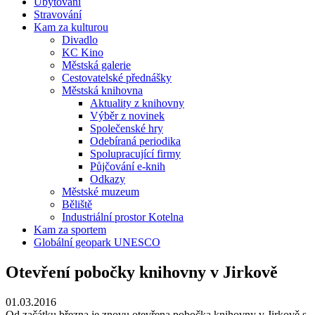
Ubytování
Stravování
Kam za kulturou
Divadlo
KC Kino
Městská galerie
Cestovatelské přednášky
Městská knihovna
Aktuality z knihovny
Výběr z novinek
Společenské hry
Odebíraná periodika
Spolupracující firmy
Půjčování e-knih
Odkazy
Městské muzeum
Běliště
Industriální prostor Kotelna
Kam za sportem
Globální geopark UNESCO
Otevření pobočky knihovny v Jirkově
01.03.2016
Od začátku března je znovu otevřena pobočka knihovny v Jirkově s