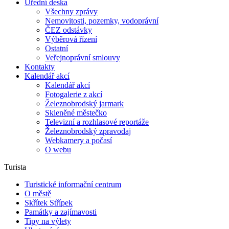
Úřední deska
Všechny zprávy
Nemovitosti, pozemky, vodoprávní
ČEZ odstávky
Výběrová řízení
Ostatní
Veřejnoprávní smlouvy
Kontakty
Kalendář akcí
Kalendář akcí
Fotogalerie z akcí
Železnobrodský jarmark
Skleněné městečko
Televizní a rozhlasové reportáže
Železnobrodský zpravodaj
Webkamery a počasí
O webu
Turista
Turistické informační centrum
O městě
Skřítek Střípek
Památky a zajímavosti
Tipy na výlety