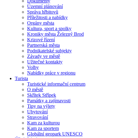
Dokumenty
Územní plánování
Správa hřbitovů
Příležitosti a nabídky
Orgány města
Kultura, sport a spolky
Kroniky města Železný Brod
Krizové řízení
Partnerská města
Podnikatelské subjekty
Závady ve městě
Užitečné kontakty
Volby
Nabídky práce v regionu
Turista
Turistické informační centrum
O městě
Skřítek Střípek
Památky a zajímavosti
Tipy na výlety
Ubytování
Stravování
Kam za kulturou
Kam za sportem
Globální geopark UNESCO