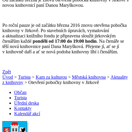
novou knihovnicí paní Danou Maryškovou.
Po roční pauze je od začátku března 2016 znovu otevřena pobočka
knihovny v Jirkově. Po stavebních úpravách, vymalování
a aktualizaci knižního fondu je připravena sloužit jirkovským
čtenářům každé
pondělí od 17:00 do 19:00 hodin
. Na čtenáře se
těší nová knihovnice paní Dana Maryšková. Přejeme jí, ať se jí
v knihovně daří a ať se nová podoba knihovny líbí i čtenářům.
Zpět
Úvod
>
Turista
>
Kam za kulturou
>
Městská knihovna
>
Aktuality
z knihovny
> Otevření pobočky knihovny v Jirkově
Občan
Turista
Úřední deska
Kontakty
Kalendář akcí