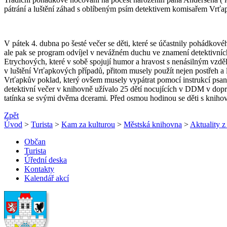
pátrání a luštění záhad s oblíbeným psím detektivem komisařem Vrťa
V pátek 4. dubna po šesté večer se děti, které se účastnily pohádk
ale pak se program odvíjel v nevážném duchu ve znamení detektivníc
Etrychových, které v sobě spojují humor a hravost s nenásilným vzděl
v luštění Vrťapkových případů, přitom musely použít nejen postřeh a 
Vrťapkův poklad, který ovšem musely vypátrat pomocí instrukcí psaný
detektivní večer v knihovně užívalo 25 dětí nocujících v DDM v dopro
tatínka se svými dvěma dcerami. Před osmou hodinou se děti s knihov
Zpět
Úvod
>
Turista
>
Kam za kulturou
>
Městská knihovna
>
Aktuality 
Občan
Turista
Úřední deska
Kontakty
Kalendář akcí