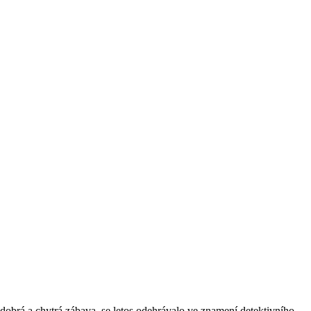
 dobrá a chytrá zábava, se letos odehrávalo ve znamení detektivního