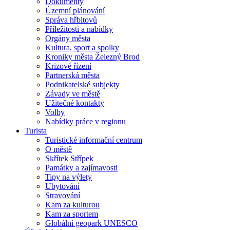
Dokumenty
Územní plánování
Správa hřbitovů
Příležitosti a nabídky
Orgány města
Kultura, sport a spolky
Kroniky města Železný Brod
Krizové řízení
Partnerská města
Podnikatelské subjekty
Závady ve městě
Užitečné kontakty
Volby
Nabídky práce v regionu
Turista
Turistické informační centrum
O městě
Skřítek Střípek
Památky a zajímavosti
Tipy na výlety
Ubytování
Stravování
Kam za kulturou
Kam za sportem
Globální geopark UNESCO