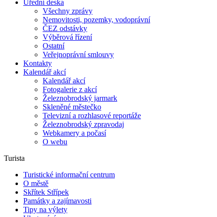
Úřední deska
Všechny zprávy
Nemovitosti, pozemky, vodoprávní
ČEZ odstávky
Výběrová řízení
Ostatní
Veřejnoprávní smlouvy
Kontakty
Kalendář akcí
Kalendář akcí
Fotogalerie z akcí
Železnobrodský jarmark
Skleněné městečko
Televizní a rozhlasové reportáže
Železnobrodský zpravodaj
Webkamery a počasí
O webu
Turista
Turistické informační centrum
O městě
Skřítek Střípek
Památky a zajímavosti
Tipy na výlety