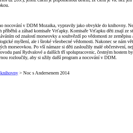
pkou.
ového nocování v DDM Mozaika, vypravily jako obvykle do knihovny. Ne
h příběhů a záhad komisaře Vrťapky. Komisaře Vrťapku děti znají ze s
áváním od znalostí morseovky a souhvězdí po vědomosti ze zeměpisu a hi
logické myšlení, ale i široké všeobecné vědomosti. Nakonec se nám vět
ch morseovkou. Po vší námaze si děti zasloužily malé občerstvení, nej
vodu paní Rydvalové a dalších tří spolupracovnic, čestným hostem byl 
nou rozloučily, aby si užily další program a nocování v DDM.
z knihovny
> Noc s Andersenem 2014