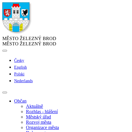
MĚSTO ŽELEZNÝ BROD
MĚSTO ŽELEZNÝ BROD
Česky
English
Polski
Nederlands
Občan
Aktuálně
Rozhlas - hlášení
Městský úřad
Rozvoj města
Organizace města