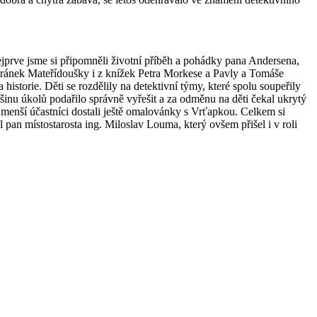
jprve jsme si připomněli životní příběh a pohádky pana Andersena,
tránek Mateřídoušky i z knížek Petra Morkese a Pavly a Tomáše
storie. Děti se rozdělily na detektivní týmy, které spolu soupeřily
šinu úkolů podařilo správně vyřešit a za odměnu na děti čekal ukrytý
menší účastníci dostali ještě omalovánky s Vrťapkou. Celkem si
pan místostarosta ing. Miloslav Louma, který ovšem přišel i v roli