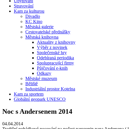
Ubytování
Stravování
Kam za kulturou
Divadlo
KC Kino
Městská galerie
Cestovatelské přednášky
Městská knihovna
Aktuality z knihovny
Výběr z novinek
Společenské hry
Odebíraná periodika
Spolupracující firmy
Půjčování e-knih
Odkazy
Městské muzeum
Běliště
Industriální prostor Kotelna
Kam za sportem
Globální geopark UNESCO
Noc s Andersenem 2014
04.04.2014
Tradiční pohádkové nocování na počest narozenin pana Andersena ( let