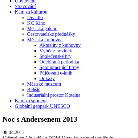
Ubytování
Stravování
Kam za kulturou
Divadlo
KC Kino
Městská galerie
Cestovatelské přednášky
Městská knihovna
Aktuality z knihovny
Výběr z novinek
Společenské hry
Odebíraná periodika
Spolupracující firmy
Půjčování e-knih
Odkazy
Městské muzeum
Běliště
Industriální prostor Kotelna
Kam za sportem
Globální geopark UNESCO
Noc s Andersenem 2013
08.04.2013
Večerní návštěva dětí z DDM Mozaika v rámci tradičního