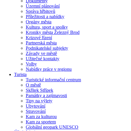
Dokumenty
Územní plánování
Správa hřbitovů
Příležitosti a nabídky
Orgány města
Kultura, sport a spolky
Kroniky města Železný Brod
Krizové řízení
Partnerská města
Podnikatelské subjekty
Závady ve městě
Užitečné kontakty
Volby
Nabídky práce v regionu
Turista
Turistické informační centrum
O městě
Skřítek Střípek
Památky a zajímavosti
Tipy na výlety
Ubytování
Stravování
Kam za kulturou
Kam za sportem
Globální geopark UNESCO