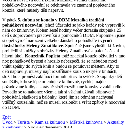
pohádkového nocování se odehrávala ve znamení popleteného
kouzla, které musely děti napravit.
V pátek
5. dubna se konalo v DDM Mozaika tradiční
pohádkové nocování
, jehož účastníci se jako každý rok vypravili k
nám do knihovny. Kolem šesté hodiny večer dorazila skupinka 25
dětí s doprovodem pracovníků a pomocníků DDM. Připomněli jsme
si opět výročí narození velkého dánského pohádkáře i
výročí
ilustrátorky Heleny Zmatlíkové
. Společně jsme vyluštili křížovku,
prohlédli si knížky s obrázky Heleny Zmatlíkové a pak nás čekal
hlavní úkol.
Kouzelník Popleta
totiž zpackal kouzlo oživující v tuto
noc pohádkové bytosti a hrozilo nebezpečí, že se nebudou moci
vrátit zpátky do svých knih a budou se potulovat městem. Aby to
děti napravily, musely najít rozstříhané kouzlo ukryté v knihách,
složit ho a pronést zaklínací formuli při svitu svíček. Skupinky dětí
soutěžily, kdo se lépe orientuje v knihovně, rychleji najde
požadované knihy a správně složí rozstříhané kousky v zaklínadlo.
Povedlo se to nakonec všem a tak si všichni užívali připravené
pohoštění, sladkosti a balónky, které jim za odměnu nachystal
vděčný kouzelník, než se museli rozloučit a vrátit zpátky k nocování
do DDM.
Zpět
Úvod
>
Turista
>
Kam za kulturou
>
Městská knihovna
>
Aktuality
z knihovny
> Noc s Andersenem 2013