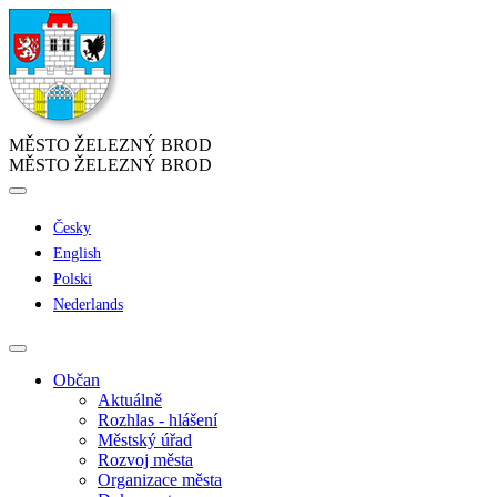
MĚSTO ŽELEZNÝ BROD
MĚSTO ŽELEZNÝ BROD
Česky
English
Polski
Nederlands
Občan
Aktuálně
Rozhlas - hlášení
Městský úřad
Rozvoj města
Organizace města