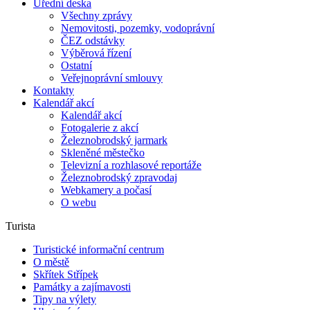
Úřední deska
Všechny zprávy
Nemovitosti, pozemky, vodoprávní
ČEZ odstávky
Výběrová řízení
Ostatní
Veřejnoprávní smlouvy
Kontakty
Kalendář akcí
Kalendář akcí
Fotogalerie z akcí
Železnobrodský jarmark
Skleněné městečko
Televizní a rozhlasové reportáže
Železnobrodský zpravodaj
Webkamery a počasí
O webu
Turista
Turistické informační centrum
O městě
Skřítek Střípek
Památky a zajímavosti
Tipy na výlety