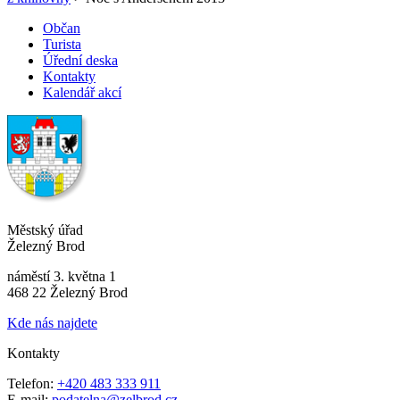
Občan
Turista
Úřední deska
Kontakty
Kalendář akcí
Městský úřad
Železný Brod
náměstí 3. května 1
468 22 Železný Brod
Kde nás najdete
Kontakty
Telefon:
+420 483 333 911
E-mail:
podatelna@zelbrod.cz