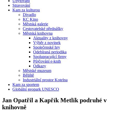
Ubytování
Stravování
Kam za kulturou
Divadlo
KC Kino
Městská galerie
Cestovatelské přednášky
Městská knihovna
Aktuality z knihovny
Výběr z novinek
Společenské hry
Odebíraná periodika
Spolupracující firmy
Půjčování e-knih
Odkazy
Městské muzeum
Běliště
Industriální prostor Kotelna
Kam za sportem
Globální geopark UNESCO
Jan Opatřil a Kapřík Metlík podruhé v
knihovně