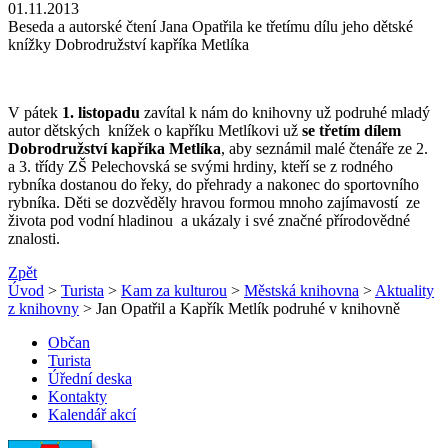
01.11.2013
Beseda a autorské čtení Jana Opatřila ke třetímu dílu jeho dětské
knížky Dobrodružství kapříka Metlíka
V pátek
1. listopadu
zavítal k nám do knihovny už podruhé mladý
autor dětských
knížek o kapříku Metlíkovi už
se třetím dílem
Dobrodružství kapříka Metlíka
, aby seznámil malé čtenáře ze 2.
a 3. třídy ZŠ Pelechovská se svými hrdiny, kteří se z rodného
rybníka dostanou do řeky, do přehrady a nakonec do sportovního
rybníka. Děti se dozvěděly hravou formou mnoho zajímavostí
ze
života pod vodní hladinou
a ukázaly i své značné přírodovědné
znalosti.
Zpět
Úvod
>
Turista
>
Kam za kulturou
>
Městská knihovna
>
Aktuality
z knihovny
> Jan Opatřil a Kapřík Metlík podruhé v knihovně
Občan
Turista
Úřední deska
Kontakty
Kalendář akcí