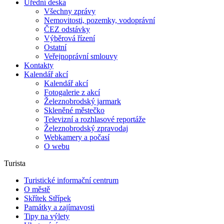
Úřední deska
Všechny zprávy
Nemovitosti, pozemky, vodoprávní
ČEZ odstávky
Výběrová řízení
Ostatní
Veřejnoprávní smlouvy
Kontakty
Kalendář akcí
Kalendář akcí
Fotogalerie z akcí
Železnobrodský jarmark
Skleněné městečko
Televizní a rozhlasové reportáže
Železnobrodský zpravodaj
Webkamery a počasí
O webu
Turista
Turistické informační centrum
O městě
Skřítek Střípek
Památky a zajímavosti
Tipy na výlety