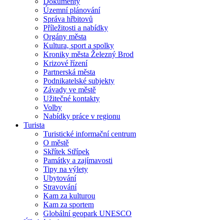
Dokumenty
Územní plánování
Správa hřbitovů
Příležitosti a nabídky
Orgány města
Kultura, sport a spolky
Kroniky města Železný Brod
Krizové řízení
Partnerská města
Podnikatelské subjekty
Závady ve městě
Užitečné kontakty
Volby
Nabídky práce v regionu
Turista
Turistické informační centrum
O městě
Skřítek Střípek
Památky a zajímavosti
Tipy na výlety
Ubytování
Stravování
Kam za kulturou
Kam za sportem
Globální geopark UNESCO