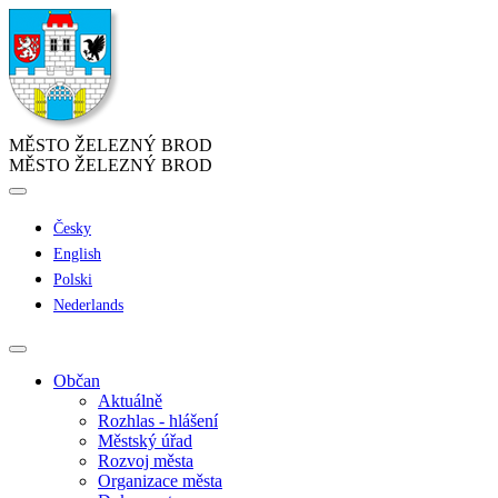
MĚSTO ŽELEZNÝ BROD
MĚSTO ŽELEZNÝ BROD
Česky
English
Polski
Nederlands
Občan
Aktuálně
Rozhlas - hlášení
Městský úřad
Rozvoj města
Organizace města