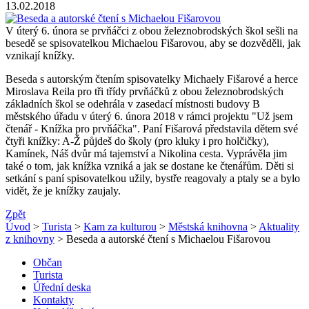
13.02.2018
V úterý 6. února se prvňáčci z obou železnobrodských škol sešli na
besedě se spisovatelkou Michaelou Fišarovou, aby se dozvěděli, jak
vznikají knížky.
Beseda s autorským čtením spisovatelky Michaely Fišarové a herce
Miroslava Reila pro tři třídy prvňáčků z obou železnobrodských
základních škol se odehrála v zasedací místnosti budovy B
městského úřadu v úterý 6. února 2018 v rámci projektu "Už jsem
čtenář - Knížka pro prvňáčka". Paní Fišarová představila dětem své
čtyři knížky: A-Ž půjdeš do školy (pro kluky i pro holčičky),
Kamínek, Náš dvůr má tajemství a Nikolina cesta. Vyprávěla jim
také o tom, jak knížka vzniká a jak se dostane ke čtenářům. Děti si
setkání s paní spisovatelkou užily, bystře reagovaly a ptaly se a bylo
vidět, že je knížky zaujaly.
Zpět
Úvod
>
Turista
>
Kam za kulturou
>
Městská knihovna
>
Aktuality
z knihovny
> Beseda a autorské čtení s Michaelou Fišarovou
Občan
Turista
Úřední deska
Kontakty