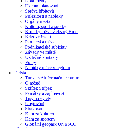
Dokumenty
Územní plánování
Správa hřbitovů
Příležitosti a nabídky
Orgány města
Kultura, sport a spolky
Kroniky města Železný Brod
Krizové řízení
Partnerská města
Podnikatelské subjekty
Závady ve městě
Užitečné kontakty
Volby
Nabídky práce v regionu
Turista
Turistické informační centrum
O městě
Skřítek Střípek
Památky a zajímavosti
Tipy na výlety
Ubytování
Stravování
Kam za kulturou
Kam za sportem
Globální geopark UNESCO