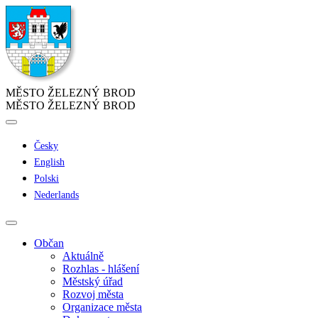
MĚSTO ŽELEZNÝ BROD
MĚSTO ŽELEZNÝ BROD
Česky
English
Polski
Nederlands
Občan
Aktuálně
Rozhlas - hlášení
Městský úřad
Rozvoj města
Organizace města