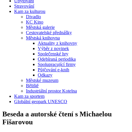
Ubytování
Stravování
Kam za kulturou
Divadlo
KC Kino
Městská galerie
Cestovatelské přednášky
Městská knihovna
Aktuality z knihovny
Výběr z novinek
Společenské hry
Odebíraná periodika
Spolupracující firmy
Půjčování e-knih
Odkazy
Městské muzeum
Běliště
Industriální prostor Kotelna
Kam za sportem
Globální geopark UNESCO
Beseda a autorské čtení s Michaelou
Fišarovou