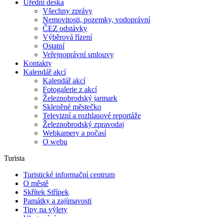
Úřední deska
Všechny zprávy
Nemovitosti, pozemky, vodoprávní
ČEZ odstávky
Výběrová řízení
Ostatní
Veřejnoprávní smlouvy
Kontakty
Kalendář akcí
Kalendář akcí
Fotogalerie z akcí
Železnobrodský jarmark
Skleněné městečko
Televizní a rozhlasové reportáže
Železnobrodský zpravodaj
Webkamery a počasí
O webu
Turista
Turistické informační centrum
O městě
Skřítek Střípek
Památky a zajímavosti
Tipy na výlety