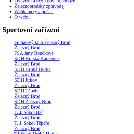
Televizní a rozhlasové reportáže
Železnobrodský zpravodaj
Webkamery a počasí
O webu
Sportovní zařízení
Fotbalový klub Železný Brod
Železný Brod
FSA Jany Boučkové
SDH Horská Kamenice
Železný Brod
SDH Hrubá Horka
Železný Brod
SDH Jirkov
Železný Brod
SDH Těpeře
Železný Brod
SDH Železný Brod
Železný Brod
T. J. Sokol Bzí
Železný Brod
T. J. Sokol Těpeře
Železný Brod
TJ Sokol Hrubá Horka