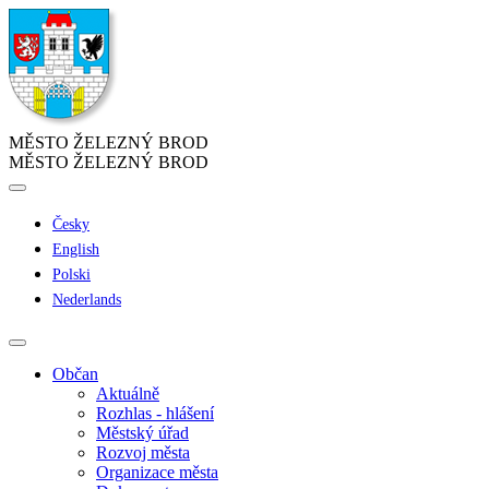
MĚSTO ŽELEZNÝ BROD
MĚSTO ŽELEZNÝ BROD
Česky
English
Polski
Nederlands
Občan
Aktuálně
Rozhlas - hlášení
Městský úřad
Rozvoj města
Organizace města