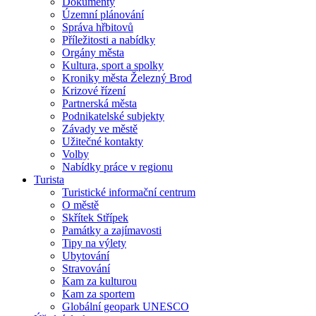
Dokumenty
Územní plánování
Správa hřbitovů
Příležitosti a nabídky
Orgány města
Kultura, sport a spolky
Kroniky města Železný Brod
Krizové řízení
Partnerská města
Podnikatelské subjekty
Závady ve městě
Užitečné kontakty
Volby
Nabídky práce v regionu
Turista
Turistické informační centrum
O městě
Skřítek Střípek
Památky a zajímavosti
Tipy na výlety
Ubytování
Stravování
Kam za kulturou
Kam za sportem
Globální geopark UNESCO