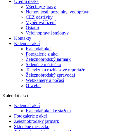
Úřední deska
Všechny zprávy
Nemovitosti, pozemky, vodoprávní
ČEZ odstávky
Výběrová řízení
Ostatní
Veřejnoprávní smlouvy
Kontakty
Kalendář akcí
Kalendář akcí
Fotogalerie z akcí
Železnobrodský jarmark
Skleněné městečko
Televizní a rozhlasové reportáže
Železnobrodský zpravodaj
Webkamery a počasí
O webu
Kalendář akcí
Kalendář akcí
Kalendář akcí ke stažení
Fotogalerie z akcí
Železnobrodský jarmark
Skleněné městečko