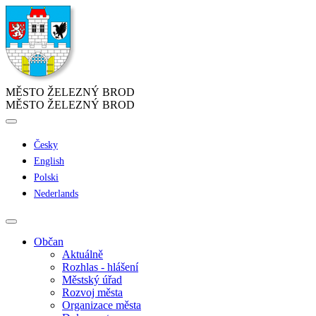
MĚSTO ŽELEZNÝ BROD
MĚSTO ŽELEZNÝ BROD
Česky
English
Polski
Nederlands
Občan
Aktuálně
Rozhlas - hlášení
Městský úřad
Rozvoj města
Organizace města