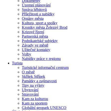
Dokumenty
Územní plánování
Správa hřbitovů
Příležitosti a nabídky
Orgány města
Kultura, sport a spolky
Kroniky města Železný Brod
Krizové řízení
Partnerská města
Podnikatelské subjekty
Závady ve městě
Užitečné kontakty
Volby
Nabídky práce v regionu
Turista
Turistické informační centrum
O městě
Skřítek Střípek
Památky a zajímavosti
Tipy na výlety
Ubytování
Stravování
Kam za kulturou
Kam za sportem
Globální geopark UNESCO