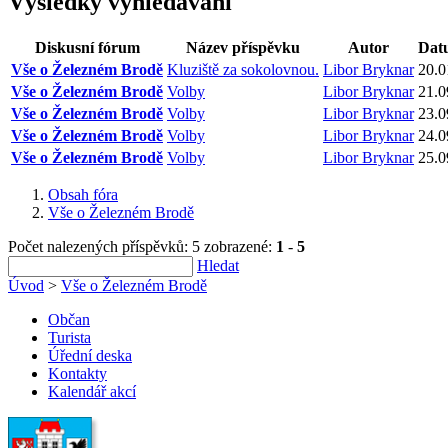
Výsledky vyhledávání
Diskusní fórum
Název příspěvku
Autor
Dat
Vše o Železném Brodě
Kluziště za sokolovnou.
Libor Bryknar
20.0
Vše o Železném Brodě
Volby
Libor Bryknar
21.0
Vše o Železném Brodě
Volby
Libor Bryknar
23.0
Vše o Železném Brodě
Volby
Libor Bryknar
24.0
Vše o Železném Brodě
Volby
Libor Bryknar
25.0
Obsah fóra
Vše o Železném Brodě
Počet nalezených příspěvků: 5
zobrazené:
1
-
5
Hledat
Úvod
>
Vše o Železném Brodě
Občan
Turista
Úřední deska
Kontakty
Kalendář akcí