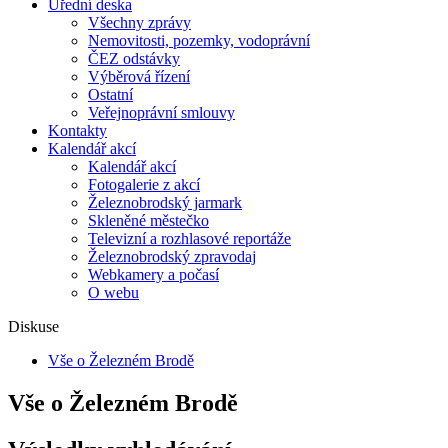
Úřední deska
Všechny zprávy
Nemovitosti, pozemky, vodoprávní
ČEZ odstávky
Výběrová řízení
Ostatní
Veřejnoprávní smlouvy
Kontakty
Kalendář akcí
Kalendář akcí
Fotogalerie z akcí
Železnobrodský jarmark
Skleněné městečko
Televizní a rozhlasové reportáže
Železnobrodský zpravodaj
Webkamery a počasí
O webu
Diskuse
Vše o Železném Brodě
Vše o Železném Brodě