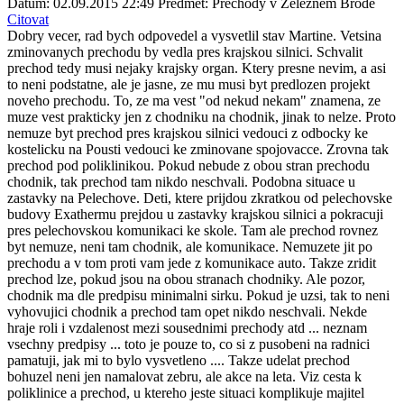
Datum: 02.09.2015 22:49
Předmět: Přechody v Železném Brodě
Citovat
Dobry vecer, rad bych odpovedel a vysvetlil stav Martine. Vetsina
zminovanych prechodu by vedla pres krajskou silnici. Schvalit
prechod tedy musi nejaky krajsky organ. Ktery presne nevim, a asi
to neni podstatne, ale je jasne, ze mu musi byt predlozen projekt
noveho prechodu. To, ze ma vest "od nekud nekam" znamena, ze
muze vest prakticky jen z chodniku na chodnik, jinak to nelze. Proto
nemuze byt prechod pres krajskou silnici vedouci z odbocky ke
kostelicku na Pousti vedouci ke zminovane spojovacce. Zrovna tak
prechod pod poliklinikou. Pokud nebude z obou stran prechodu
chodnik, tak prechod tam nikdo neschvali. Podobna situace u
zastavky na Pelechove. Deti, ktere prijdou zkratkou od pelechovske
budovy Exathermu prejdou u zastavky krajskou silnici a pokracuji
pres pelechovskou komunikaci ke skole. Tam ale prechod rovnez
byt nemuze, neni tam chodnik, ale komunikace. Nemuzete jit po
prechodu a v tom proti vam jede z komunikace auto. Takze zridit
prechod lze, pokud jsou na obou stranach chodniky. Ale pozor,
chodnik ma dle predpisu minimalni sirku. Pokud je uzsi, tak to neni
vyhovujici chodnik a prechod tam opet nikdo neschvali. Nekde
hraje roli i vzdalenost mezi sousednimi prechody atd ... neznam
vsechny predpisy ... toto je pouze to, co si z pusobeni na radnici
pamatuji, jak mi to bylo vysvetleno .... Takze udelat prechod
bohuzel neni jen namalovat zebru, ale akce na leta. Viz cesta k
poliklinice a prechod, u ktereho jeste situaci komplikuje majitel