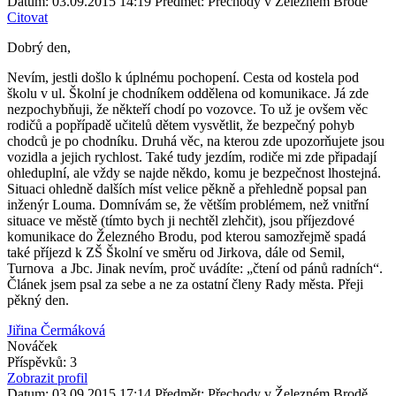
Datum: 03.09.2015 14:19
Předmět: Přechody v Železném Brodě
Citovat
Dobrý den,
Nevím, jestli došlo k úplnému pochopení. Cesta od kostela pod
školu v ul. Školní je chodníkem oddělena od komunikace. Já zde
nezpochybňuji, že někteří chodí po vozovce. To už je ovšem věc
rodičů a popřípadě učitelů dětem vysvětlit, že bezpečný pohyb
chodců je po chodníku. Druhá věc, na kterou zde upozorňujete jsou
vozidla a jejich rychlost. Také tudy jezdím, rodiče mi zde připadají
ohleduplní, ale vždy se najde někdo, komu je bezpečnost lhostejná.
Situaci ohledně dalších míst velice pěkně a přehledně popsal pan
inženýr Louma. Domnívám se, že větším problémem, než vnitřní
situace ve městě (tímto bych ji nechtěl zlehčit), jsou příjezdové
komunikace do Železného Brodu, pod kterou samozřejmě spadá
také příjezd k ZŠ Školní ve směru od Jirkova, dále od Semil,
Turnova a Jbc. Jinak nevím, proč uvádíte: „čtení od pánů radních“.
Článek jsem psal za sebe a ne za ostatní členy Rady města. Přeji
pěkný den.
Jiřina Čermáková
Nováček
Příspěvků: 3
Zobrazit profil
Datum: 03.09.2015 17:14
Předmět: Přechody v Železném Brodě