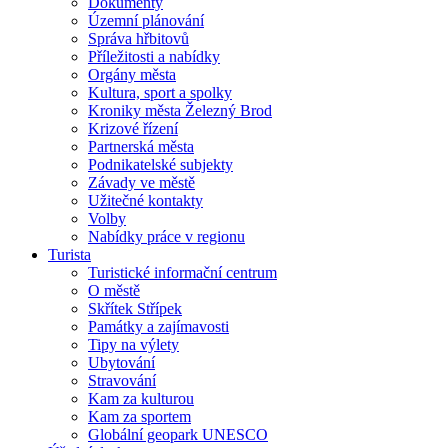
Dokumenty
Územní plánování
Správa hřbitovů
Příležitosti a nabídky
Orgány města
Kultura, sport a spolky
Kroniky města Železný Brod
Krizové řízení
Partnerská města
Podnikatelské subjekty
Závady ve městě
Užitečné kontakty
Volby
Nabídky práce v regionu
Turista
Turistické informační centrum
O městě
Skřítek Střípek
Památky a zajímavosti
Tipy na výlety
Ubytování
Stravování
Kam za kulturou
Kam za sportem
Globální geopark UNESCO