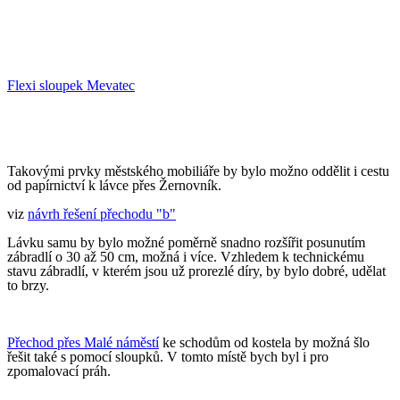
Flexi sloupek Mevatec
Takovými prvky městského mobiliáře by bylo možno oddělit i cestu
od papírnictví k lávce přes Žernovník.
viz
návrh řešení přechodu "b"
Lávku samu by bylo možné poměrně snadno rozšířit posunutím
zábradlí o 30 až 50 cm, možná i více. Vzhledem k technickému
stavu zábradlí, v kterém jsou už prorezlé díry, by bylo dobré, udělat
to brzy.
Přechod přes Malé náměstí
ke schodům od kostela
by možná šlo
řešit také s pomocí sloupků. V tomto místě bych byl i pro
zpomalovací práh.