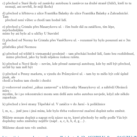
c) přechod u Staré školy od zastávky autobusu k zastávce na druhé straně (řidiči, kteří to tu
neznají, ani nevědí, že míjí školu)
d) přechod u hřbitova z ulice Františka Balatky do ulice Františka Balatky a Zahradnické.
Tam
přechod není vůbec a chodí tam hodně lidí.
e) přechod u Cristalu přes Masarykovu ul. - čím bude dál za zatáčkou, tím lépe,
nejvhodnějším
místo by asi bylo až u uličky U Stavidel
f) přechod od Normy ke Cristalu přes Vaněčkovu ul. - rozumné by bylo posunutí asi o 3m
od
přístřešku před Normou
g) přechod od tržiště k vietnamské prodejně – tam přechází hodně lidí, často bez rozhlédnutí,
mimo přechod, jako by hráli nějakou ruskou ruletu.
h) přechod u Nové školy – nevím, kde přesně zastavují autobusy, kde by měl být přechod,
určitě by tam měl být
i) přechod u Penny marketu, u vjezdu do Průmyslové ul. - tam by to mělo být celé úplně
jinak, ale
chodí a budou tam chodit i chodci
j) vodorovné značení „zákaz zastavení“ u křižovatky Masarykovy ul. a nábřeží Obránců
míru -
myslím, že i po rekonstrukci mostu sem delší auto nebo autobus nevjede, když zde někdo
zaparkuje.
k) přechod z levé strany Těpeřské ul. V zatáčce v do Jarní - k poliklinice
l, m, n,... jistě jsou i jiná místa, kde bylo třeba vodorovné značení doplnit nebo změnit.
Můžete seznam doplnit a napsat svůj názor na to, které přechody by měly podle Vás být
doplněny nebo změněny nejdřív (např.. a, c, h, b, d, g....) .
Můžeme zkusit tuto věc změnit.