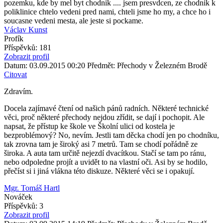
pozemku, kde by mel byt chodnik .... jsem presvdcen, ze chodnik k
poliklinice chtelo vedeni pred nami, chteli jsme ho my, a chce ho i
soucasne vedeni mesta, ale jeste si pockame.
Václav Kunst
Profík
Příspěvků: 181
Zobrazit profil
Datum: 03.09.2015 00:20
Předmět: Přechody v Železném Brodě
Citovat
Zdravím.
Docela zajímavé čtení od našich pánů radních. Některé technické
věci, proč některé přechody nejdou zřídit, se dají i pochopit. Ale
napsat, že přístup ke škole ve Školní ulici od kostela je
bezproblémový? No, nevím. Jestli tam děcka chodí jen po chodníku,
tak zrovna tam je široký asi 7 metrů. Tam se chodí pořádně ze
široka. A auta tam určitě nejezdí dvacítkou. Stačí se tam po ránu,
nebo odpoledne projít a uvidět to na vlastní oči. Asi by se hodilo,
přečíst si i jiná vlákna této diskuze. Některé věci se i opakují.
Mgr. Tomáš Hartl
Nováček
Příspěvků: 3
Zobrazit profil