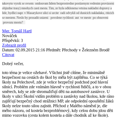
takovyto vyrok se ovsem omlouvam lidem bezprostredne postizenym vedenim provizorni
objizdne trasy) mnohych casti mesta. Tim, ze byla odklonena vetsina nakladni dopravy a
lide, bydlici napr. v Masarykove ulici si urcite radi odvykli od dunicich nakladaku, riticich
se mestem. Neslo by prosadit snizeni povolene rychlosti aut ve meste po obnoveni
provozu mostu?
Mgr. Tomáš Hartl
Nováček
Příspěvků: 3
Zobrazit profil
Datum: 02.09.2015 21:16
Předmět: Přechody v Železném Brodě
Citovat
Dobrý večer,
toto téma je velice ožehavé. Všichni jistě cítíme, že minimálně
bezpečnost na cestách do škol by měla být zajištěna. Co se týká
školy na Pelechově, zde je velice bezpečný podchod pod hlavní
silnicí. Problém zde vnímám hlavně v rychlosti řidičů, a to v obou
směrech, kdy se zde shromažďují děti na autobusové zastávce. U
školy v ulici Školní vidím problém u zastávky nad školou, kde ráno
zajišťují bezpečný chod strážnici MP, ale odpolední opouštění žáků
školy nelze touto silou zajistit. Příchod z Malého náměstí je, dle
mého názoru, od kostela bezproblémový, kdy celou dobu jdou děti
mimo vozovku (cesta kolem kostela a dále chodník až ke škole).