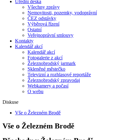
Úřední deska
Všechny zprávy
Nemovitosti, pozemky, vodoprávní
ČEZ odstávky
Výběrová řízení
Ostatní
Veřejnoprávní smlouvy
Kontakty
Kalendář akcí
Kalendář akcí
Fotogalerie z akcí
Železnobrodský jarmark
Skleněné městečko
Televizní a rozhlasové reportáže
Železnobrodský zpravodaj
Webkamery a počasí
O webu
Diskuse
Vše o Železném Brodě
Vše o Železném Brodě