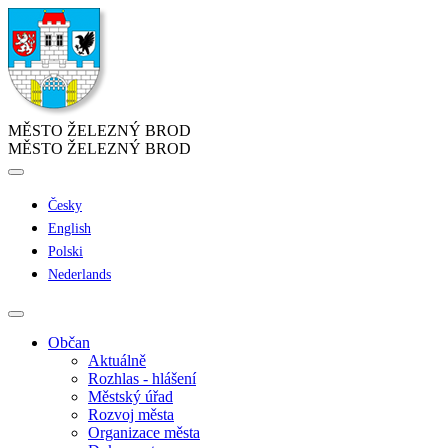
MĚSTO ŽELEZNÝ BROD
MĚSTO ŽELEZNÝ BROD
Česky
English
Polski
Nederlands
Občan
Aktuálně
Rozhlas - hlášení
Městský úřad
Rozvoj města
Organizace města