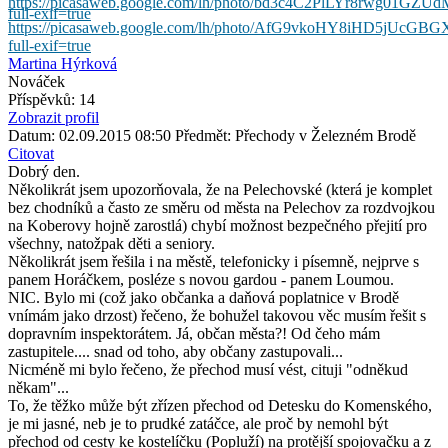
https://picasaweb.google.com/lh/photo/bd3c4C2PlLYr8rwg01GZ
full-exif=true
https://picasaweb.google.com/lh/photo/AfG9vkoHY8iHD5jUcG
full-exif=true
Martina Hýrková
Nováček
Příspěvků: 14
Zobrazit profil
Datum: 02.09.2015 08:50
Předmět: Přechody v Železném Brodě
Citovat
Dobrý den.
Několikrát jsem upozorňovala, že na Pelechovské (která je komplet
bez chodníků a často ze směru od města na Pelechov za rozdvojkou
na Koberovy hojně zarostlá) chybí možnost bezpečného přejití pro
všechny, natožpak děti a seniory.
Několikrát jsem řešila i na městě, telefonicky i písemně, nejprve s
panem Horáčkem, posléze s novou gardou - panem Loumou.
NIC. Bylo mi (což jako občanka a daňová poplatnice v Brodě
vnímám jako drzost) řečeno, že bohužel takovou věc musím řešit s
dopravním inspektorátem. Já, občan města?! Od čeho mám
zastupitele.... snad od toho, aby občany zastupovali...
Nicméně mi bylo řečeno, že přechod musí vést, cituji "odněkud
někam"...
To, že těžko může být zřízen přechod od Detesku do Komenského,
je mi jasné, neb je to prudké zatáčce, ale proč by nemohl být
přechod od cesty ke kostelíčku (Popluží) na protější spojovačku a z