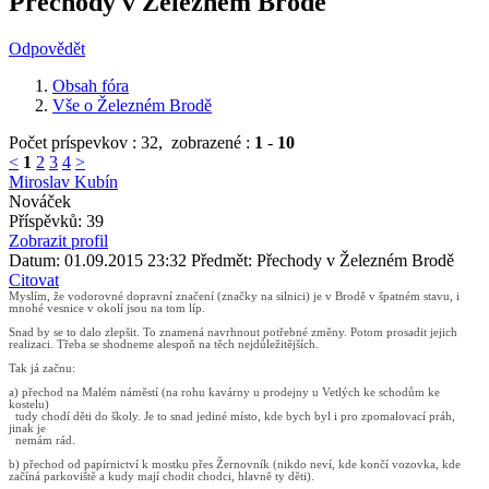
Přechody v Železném Brodě
Odpovědět
Obsah fóra
Vše o Železném Brodě
Počet príspevkov : 32,
zobrazené :
1
-
10
<
1
2
3
4
>
Miroslav Kubín
Nováček
Příspěvků: 39
Zobrazit profil
Datum: 01.09.2015 23:32
Předmět: Přechody v Železném Brodě
Citovat
Myslím, že vodorovné dopravní značení (značky na silnici) je v Brodě v špatném stavu, i
mnohé vesnice v okolí jsou na tom líp.
Snad by se to dalo zlepšit. To znamená navrhnout potřebné změny. Potom prosadit jejich
realizaci. Třeba se shodneme alespoň na těch nejdůležitějších.
Tak já začnu:
a) přechod na Malém náměstí (na rohu kavárny u prodejny u Vetlých ke schodům ke
kostelu)
tudy chodí děti do školy. Je to snad jediné místo, kde bych byl i pro zpomalovací práh,
jinak je
nemám rád.
b) přechod od papírnictví k mostku přes Žernovník (nikdo neví, kde končí vozovka, kde
začíná parkoviště a kudy mají chodit chodci, hlavně ty děti).