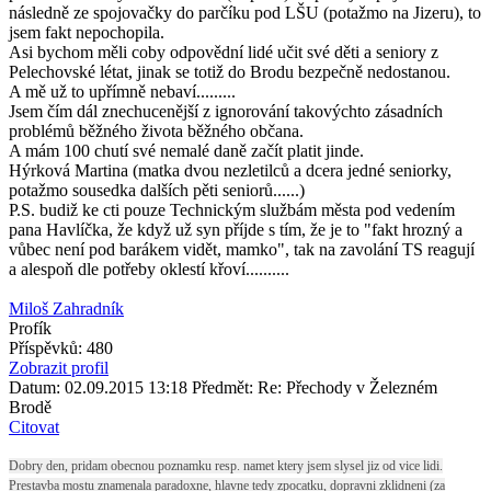
následně ze spojovačky do parčíku pod LŠU (potažmo na Jizeru), to
jsem fakt nepochopila.
Asi bychom měli coby odpovědní lidé učit své děti a seniory z
Pelechovské létat, jinak se totiž do Brodu bezpečně nedostanou.
A mě už to upřímně nebaví.........
Jsem čím dál znechucenější z ignorování takovýchto zásadních
problémů běžného života běžného občana.
A mám 100 chutí své nemalé daně začít platit jinde.
Hýrková Martina (matka dvou nezletilců a dcera jedné seniorky,
potažmo sousedka dalších pěti seniorů......)
P.S. budiž ke cti pouze Technickým službám města pod vedením
pana Havlíčka, že když už syn příjde s tím, že je to "fakt hrozný a
vůbec není pod barákem vidět, mamko", tak na zavolání TS reagují
a alespoň dle potřeby oklestí křoví..........
Miloš Zahradník
Profík
Příspěvků: 480
Zobrazit profil
Datum: 02.09.2015 13:18
Předmět: Re: Přechody v Železném
Brodě
Citovat
Dobry den, pridam obecnou poznamku resp. namet ktery jsem slysel jiz od vice lidi.
Prestavba mostu znamenala paradoxne, hlavne tedy zpocatku, dopravni zklidneni (za