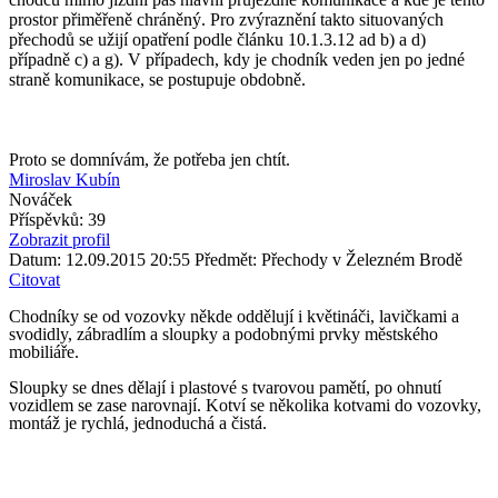
prostor přiměřeně chráněný. Pro zvýraznění takto situovaných
přechodů se užijí opatření podle článku 10.1.3.12 ad b) a d)
případně c) a g). V případech, kdy je chodník veden jen po jedné
straně komunikace, se postupuje obdobně.
Proto se domnívám, že potřeba jen chtít.
Miroslav Kubín
Nováček
Příspěvků: 39
Zobrazit profil
Datum: 12.09.2015 20:55
Předmět: Přechody v Železném Brodě
Citovat
Chodníky se od vozovky někde oddělují i květináči, lavičkami a
svodidly, zábradlím a sloupky a podobnými prvky městského
mobiliáře.
Sloupky se dnes dělají i plastové s tvarovou pamětí, po ohnutí
vozidlem se zase narovnají. Kotví se několika kotvami do vozovky,
montáž je rychlá, jednoduchá a čistá.