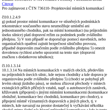
Citovat
Pro zajímavost z ČTN 736110- Projektování místních komunikací
čl10.1.2.4.9
g) pokud prostor místní komunikace ve stísněných podmínkách
rekonstrukce současného stavu neumožňuje umístění ani
jednostranného chodníku, pak na místní komunikaci (na průjezdním
úseku silnice) platí dopravní režim za podmínek podle zvláštního
předpisu. 5) V tom případě se doporučuje pomocí stavebních, nebo
organizačních opatření zajistit bezpečnost silničního provozu,
případně dopravním značením podle zvláštního předpisu 5) omezit
dovolenou rychlost a/nebo upozornit na tento stav (dopravní
značkou s dodatkovou tabulkou);
čl.10.1.3.14
10.1.3.14 Na místních komunikacích v malých obcích, především
na průjezdních úsecích silnic, kde nejsou chodníky a kde doprava je
organizována podle zvláštního předpisu 5) (chodci se pohybují při
levém okraji jízdního pásu), se mohou zřizovat přechody v místech
existujících pěších příčných vztahů, např. u autobusových zastávek,
křižovatek (připojení) s jinými místními komunikacemi (komunikace
obslužné, komunikace bez chodníků, komunikace pro chodce), u
připojení místně významných dopravních a jiných ploch, tj. v
místech, kde navazují na prostor dostatečný k vyčkávání několika
chodců mimo jízdní pás hlavní průjezdné komunikace a kde je tento