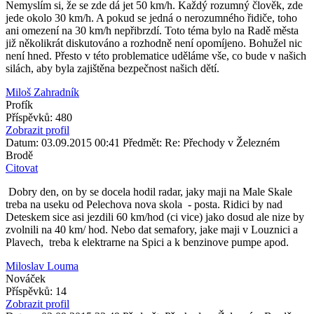
Nemyslím si, že se zde dá jet 50 km/h. Každý rozumný člověk, zde
jede okolo 30 km/h. A pokud se jedná o nerozumného řidiče, toho
ani omezení na 30 km/h nepřibrzdí. Toto téma bylo na Radě města
již několikrát diskutováno a rozhodně není opomíjeno. Bohužel nic
není hned. Přesto v této problematice uděláme vše, co bude v našich
silách, aby byla zajištěna bezpečnost našich dětí.
Miloš Zahradník
Profík
Příspěvků: 480
Zobrazit profil
Datum: 03.09.2015 00:41
Předmět: Re: Přechody v Železném
Brodě
Citovat
Dobry den, on by se docela hodil radar, jaky maji na Male Skale
treba na useku od Pelechova nova skola - posta. Ridici by nad
Deteskem sice asi jezdili 60 km/hod (ci vice) jako dosud ale nize by
zvolnili na 40 km/ hod. Nebo dat semafory, jake maji v Louznici a
Plavech, treba k elektrarne na Spici a k benzinove pumpe apod.
Miloslav Louma
Nováček
Příspěvků: 14
Zobrazit profil