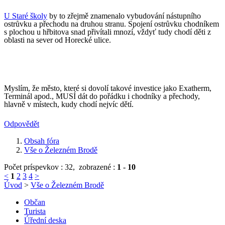
U Staré školy
by to zřejmě znamenalo vybudování nástupního
ostrůvku a přechodu na druhou stranu. Spojení ostrůvku chodníkem
s plochou u hřbitova snad přivítali mnozí, vždyť tudy chodí děti z
oblasti na sever od Horecké ulice.
Myslím, že město, které si dovolí takové investice jako Exatherm,
Terminál apod.,
MUSÍ dát do pořádku i chodníky a přechody,
hlavně v místech, kudy chodí nejvíc dětí.
Odpovědět
Obsah fóra
Vše o Železném Brodě
Počet príspevkov : 32,
zobrazené :
1
-
10
<
1
2
3
4
>
Úvod
>
Vše o Železném Brodě
Občan
Turista
Úřední deska