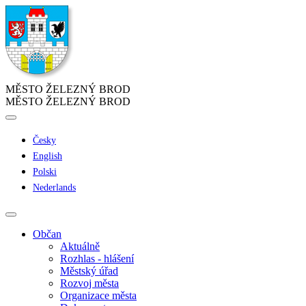
MĚSTO ŽELEZNÝ BROD
MĚSTO ŽELEZNÝ BROD
Česky
English
Polski
Nederlands
Občan
Aktuálně
Rozhlas - hlášení
Městský úřad
Rozvoj města
Organizace města