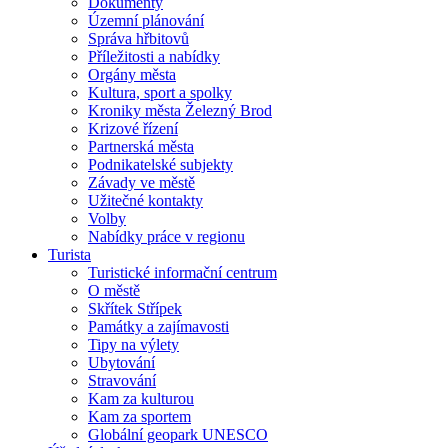
Dokumenty
Územní plánování
Správa hřbitovů
Příležitosti a nabídky
Orgány města
Kultura, sport a spolky
Kroniky města Železný Brod
Krizové řízení
Partnerská města
Podnikatelské subjekty
Závady ve městě
Užitečné kontakty
Volby
Nabídky práce v regionu
Turista
Turistické informační centrum
O městě
Skřítek Střípek
Památky a zajímavosti
Tipy na výlety
Ubytování
Stravování
Kam za kulturou
Kam za sportem
Globální geopark UNESCO