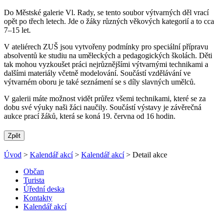
Do Městské galerie Vl. Rady, se tento soubor výtvarných děl vrací
opět po třech letech. Jde o žáky různých věkových kategorií a to cca
7–15 let.
V ateliérech ZUŠ jsou vytvořeny podmínky pro speciální přípravu
absolventů ke studiu na uměleckých a pedagogických školách. Děti
tak mohou vyzkoušet práci nejrůznějšími výtvarnými technikami a
dalšími materiály včetně modelování. Součástí vzdělávání ve
výtvarném oboru je také seznámení se s díly slavných umělců.
V galerii máte možnost vidět průřez všemi technikami, které se za
dobu své výuky naši žáci naučily. Součástí výstavy je závěrečná
aukce prací žáků, která se koná 19. června od 16 hodin.
Zpět
Úvod
>
Kalendář akcí
>
Kalendář akcí
> Detail akce
Občan
Turista
Úřední deska
Kontakty
Kalendář akcí