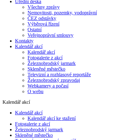
Úřední deska
Všechny zprávy
Nemovitosti, pozemky, vodoprávní
ČEZ odstávky
Výběrová řízení
Ostatní
Veřejnoprávní smlouvy
Kontakty
Kalendář akcí
Kalendář akcí
Fotogalerie z akcí
Železnobrodský jarmark
Skleněné městečko
Televizní a rozhlasové reportáže
Železnobrodský zpravodaj
Webkamery a počasí
O webu
Kalendář akcí
Kalendář akcí
Kalendář akcí ke stažení
Fotogalerie z akcí
Železnobrodský jarmark
Skleněné městečko