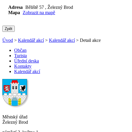
Adresa
Běliště 57
, Železný Brod
Mapa
Zobrazit na mapě
Zpět
Úvod
>
Kalendář akcí
>
Kalendář akcí
> Detail akce
Občan
Turista
Úřední deska
Kontakty
Kalendář akcí
Městský úřad
Železný Brod