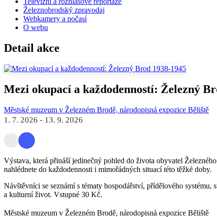
Televizní a rozhlasové reportáže
Železnobrodský zpravodaj
Webkamery a počasí
O webu
Detail akce
Mezi okupací a každodenností: Železný B
Městské muzeum v Železném Brodě, národopisná expozice Běliště
1. 7. 2026
-
13. 9. 2026
Výstava, která přináší jedinečný pohled do života obyvatel Železnéh
nahlédnete do každodennosti i mimořádných situací této těžké doby.
Návštěvníci se seznámí s tématy hospodářství, přídělového systému, stav
a kulturní život. Vstupné 30 Kč.
Městské muzeum v Železném Brodě, národopisná expozice Běliště