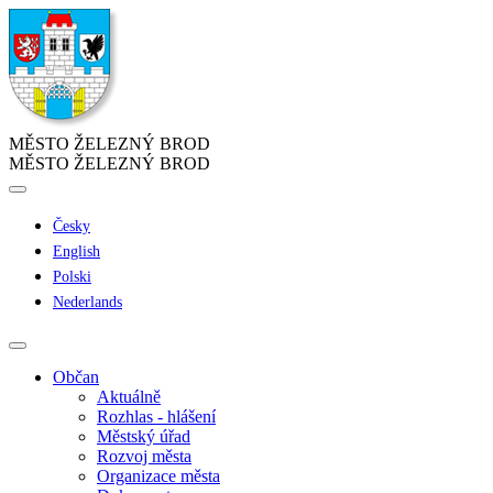
MĚSTO ŽELEZNÝ BROD
MĚSTO ŽELEZNÝ BROD
Česky
English
Polski
Nederlands
Občan
Aktuálně
Rozhlas - hlášení
Městský úřad
Rozvoj města
Organizace města