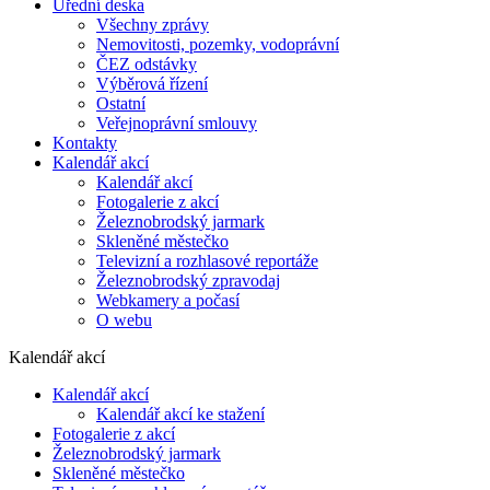
Úřední deska
Všechny zprávy
Nemovitosti, pozemky, vodoprávní
ČEZ odstávky
Výběrová řízení
Ostatní
Veřejnoprávní smlouvy
Kontakty
Kalendář akcí
Kalendář akcí
Fotogalerie z akcí
Železnobrodský jarmark
Skleněné městečko
Televizní a rozhlasové reportáže
Železnobrodský zpravodaj
Webkamery a počasí
O webu
Kalendář akcí
Kalendář akcí
Kalendář akcí ke stažení
Fotogalerie z akcí
Železnobrodský jarmark
Skleněné městečko