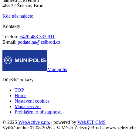
náměstí 3. května 1
468 22 Železný Brod
Kde nás najdete
Kontakty
Telefon:
+420 483 333 911
E-mail:
podatelna@zelbrod.cz
Munipolis
Důležité odkazy
TOP
Home
Nastavení cookies
Mapa serveru
Prohlášení o přístupnosti
© 2025
WebActive s.r.o.
| powered by
WebJET CMS
Vytištěno dne 07.08.2026 – © Město Železný Brod – www.zeleznybr