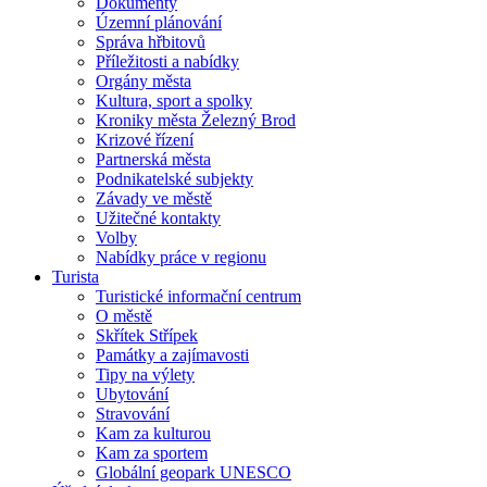
Dokumenty
Územní plánování
Správa hřbitovů
Příležitosti a nabídky
Orgány města
Kultura, sport a spolky
Kroniky města Železný Brod
Krizové řízení
Partnerská města
Podnikatelské subjekty
Závady ve městě
Užitečné kontakty
Volby
Nabídky práce v regionu
Turista
Turistické informační centrum
O městě
Skřítek Střípek
Památky a zajímavosti
Tipy na výlety
Ubytování
Stravování
Kam za kulturou
Kam za sportem
Globální geopark UNESCO