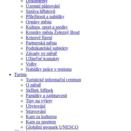
Dokumenty
Územní plánování
Správa hřbitovů
Příležitosti a nabídky
Orgány města
Kultura, sport a spolky
Kroniky města Železný Brod
Krizové řízení
Partnerská města
Podnikatelské subjekty
Závady ve městě
Užitečné kontakty
Volby
Nabídky práce v regionu
Turista
Turistické informační centrum
O městě
Skřítek Střípek
Památky a zajímavosti
Tipy na výlety
Ubytování
Stravování
Kam za kulturou
Kam za sportem
Globální geopark UNESCO