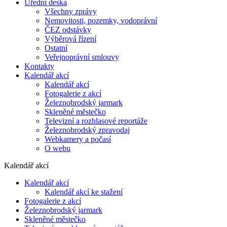
Úřední deska
Všechny zprávy
Nemovitosti, pozemky, vodoprávní
ČEZ odstávky
Výběrová řízení
Ostatní
Veřejnoprávní smlouvy
Kontakty
Kalendář akcí
Kalendář akcí
Fotogalerie z akcí
Železnobrodský jarmark
Skleněné městečko
Televizní a rozhlasové reportáže
Železnobrodský zpravodaj
Webkamery a počasí
O webu
Kalendář akcí
Kalendář akcí
Kalendář akcí ke stažení
Fotogalerie z akcí
Železnobrodský jarmark
Skleněné městečko