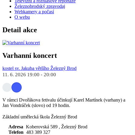
Televizní a rozhlasové reportáže
Železnobrodský zpravodaj
Webkamery a počasí
O webu
Detail akce
Varhanní koncert
kostel sv. Jakuba většího Železný Brod
11. 6. 2026 19:00
-
20:00
V rámci Dvořákova fetivalu účinkují Karel Martínek (varhany) a
Jan Vondráček (slovo) od 19 hodin.
Základní umělecká škola Železný Brod
Adresa
Koberovská 589
, Železný Brod
Telefon
483 389 327