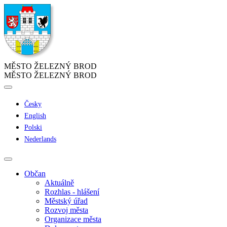
MĚSTO ŽELEZNÝ BROD
MĚSTO ŽELEZNÝ BROD
Česky
English
Polski
Nederlands
Občan
Aktuálně
Rozhlas - hlášení
Městský úřad
Rozvoj města
Organizace města