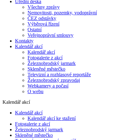
Úřední deska
Všechny zprávy
Nemovitosti, pozemky, vodoprávní
ČEZ odstávky
Výběrová řízení
Ostatní
Veřejnoprávní smlouvy
Kontakty
Kalendář akcí
Kalendář akcí
Fotogalerie z akcí
Železnobrodský jarmark
Skleněné městečko
Televizní a rozhlasové reportáže
Železnobrodský zpravodaj
Webkamery a počasí
O webu
Kalendář akcí
Kalendář akcí
Kalendář akcí ke stažení
Fotogalerie z akcí
Železnobrodský jarmark
Skleněné městečko