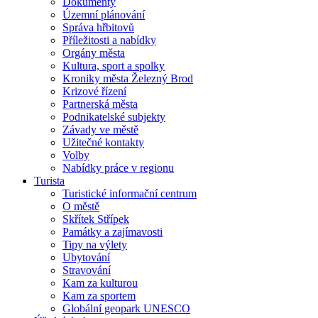
Dokumenty
Územní plánování
Správa hřbitovů
Příležitosti a nabídky
Orgány města
Kultura, sport a spolky
Kroniky města Železný Brod
Krizové řízení
Partnerská města
Podnikatelské subjekty
Závady ve městě
Užitečné kontakty
Volby
Nabídky práce v regionu
Turista
Turistické informační centrum
O městě
Skřítek Střípek
Památky a zajímavosti
Tipy na výlety
Ubytování
Stravování
Kam za kulturou
Kam za sportem
Globální geopark UNESCO