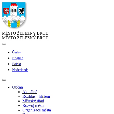
MĚSTO ŽELEZNÝ BROD
MĚSTO ŽELEZNÝ BROD
Česky
English
Polski
Nederlands
Občan
Aktuálně
Rozhlas - hlášení
Městský úřad
Rozvoj města
Organizace města