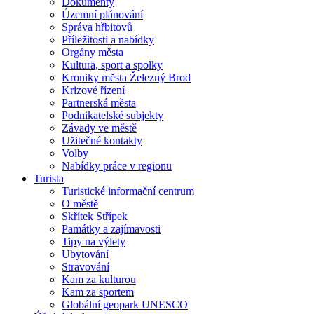
Dokumenty
Územní plánování
Správa hřbitovů
Příležitosti a nabídky
Orgány města
Kultura, sport a spolky
Kroniky města Železný Brod
Krizové řízení
Partnerská města
Podnikatelské subjekty
Závady ve městě
Užitečné kontakty
Volby
Nabídky práce v regionu
Turista
Turistické informační centrum
O městě
Skřítek Střípek
Památky a zajímavosti
Tipy na výlety
Ubytování
Stravování
Kam za kulturou
Kam za sportem
Globální geopark UNESCO