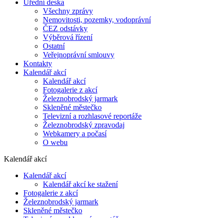
Úřední deska
Všechny zprávy
Nemovitosti, pozemky, vodoprávní
ČEZ odstávky
Výběrová řízení
Ostatní
Veřejnoprávní smlouvy
Kontakty
Kalendář akcí
Kalendář akcí
Fotogalerie z akcí
Železnobrodský jarmark
Skleněné městečko
Televizní a rozhlasové reportáže
Železnobrodský zpravodaj
Webkamery a počasí
O webu
Kalendář akcí
Kalendář akcí
Kalendář akcí ke stažení
Fotogalerie z akcí
Železnobrodský jarmark
Skleněné městečko