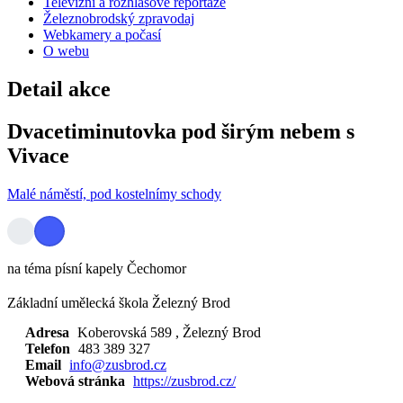
Televizní a rozhlasové reportáže
Železnobrodský zpravodaj
Webkamery a počasí
O webu
Detail akce
Dvacetiminutovka pod širým nebem s
Vivace
Malé náměstí, pod kostelnímy schody
na téma písní kapely Čechomor
Základní umělecká škola Železný Brod
Adresa
Koberovská 589
, Železný Brod
Telefon
483 389 327
Email
info@zusbrod.cz
Webová stránka
https://zusbrod.cz/