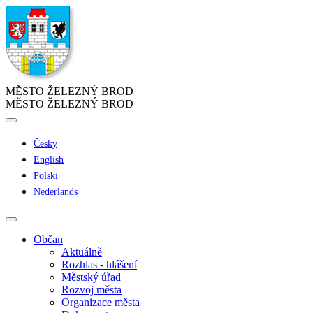
MĚSTO ŽELEZNÝ BROD
MĚSTO ŽELEZNÝ BROD
Česky
English
Polski
Nederlands
Občan
Aktuálně
Rozhlas - hlášení
Městský úřad
Rozvoj města
Organizace města